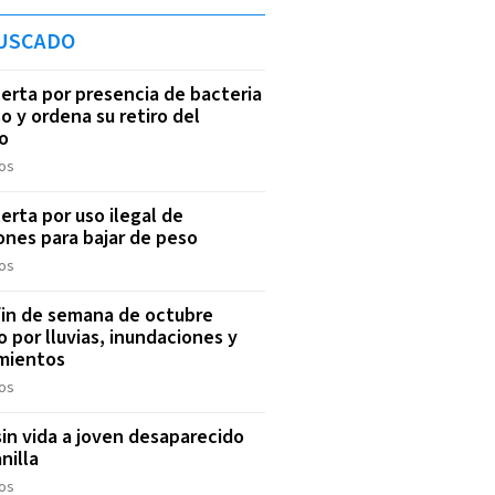
USCADO
lerta por presencia de bacteria
o y ordena su retiro del
o
os
lerta por uso ilegal de
ones para bajar de peso
os
fin de semana de octubre
 por lluvias, inundaciones y
mientos
os
sin vida a joven desaparecido
nilla
os