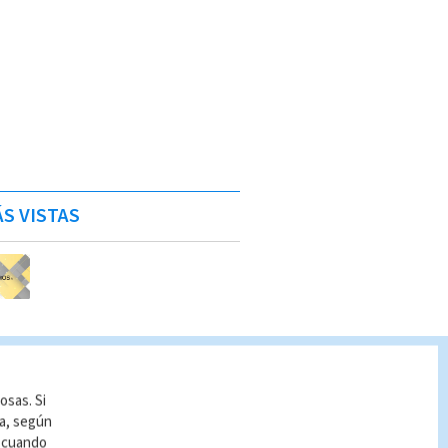
S VISTAS
osas. Si
ía, según
r cuando