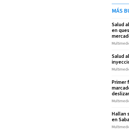
MÁS B
Salud a
en ques
mercad
Multimedi
Salud a
inyecci
Multimedi
Primer 
marcado
desliza
Multimedi
Hallan 
en Saba
Multimedi