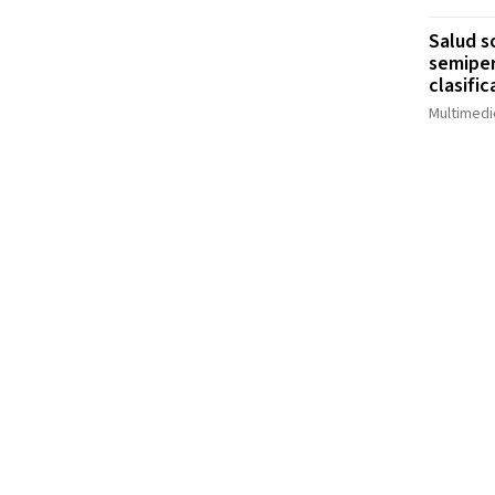
Salud s
semipe
clasifi
Multimedi