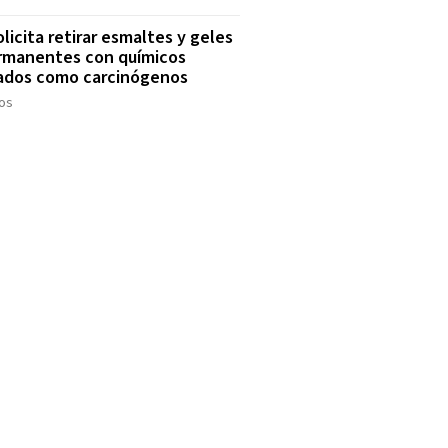
olicita retirar esmaltes y geles
rmanentes con químicos
cados como carcinógenos
os