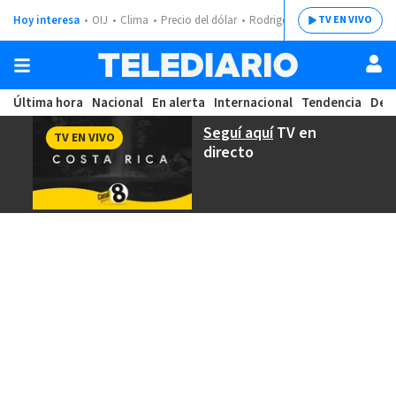
Hoy interesa
OIJ
Clima
Precio del dólar
Rodrigo Chaves
TV EN VIVO
Última hora
Nacional
En alerta
Internacional
Tendencia
Dep
Seguí aquí
TV en
TV EN VIVO
directo