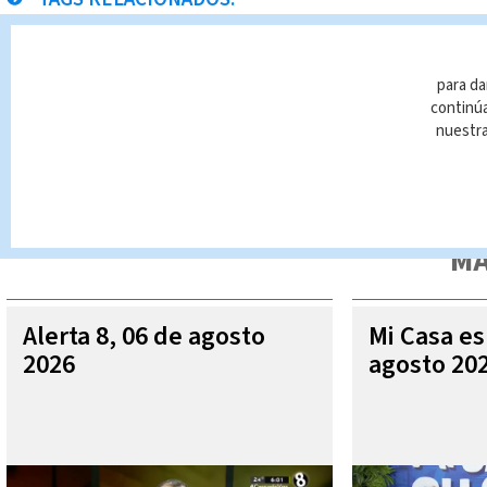
Aeropuerto Juan Santamaría
Noticias Telediario
para da
continúa
nuestr
Queda prohibida la reproducción total o parcial del contenido
autorizada constituye una infracción y un delito de conformidad 
MÁ
Alerta 8, 06 de agosto
Mi Casa es
2026
agosto 20