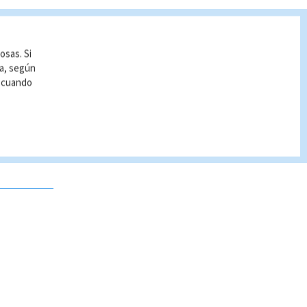
osas. Si
ía, según
r cuando
 no