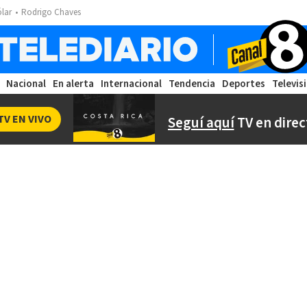
ólar
Rodrigo Chaves
Nacional
En alerta
Internacional
Tendencia
Deportes
Televis
TV EN VIVO
Seguí aquí
TV en direc