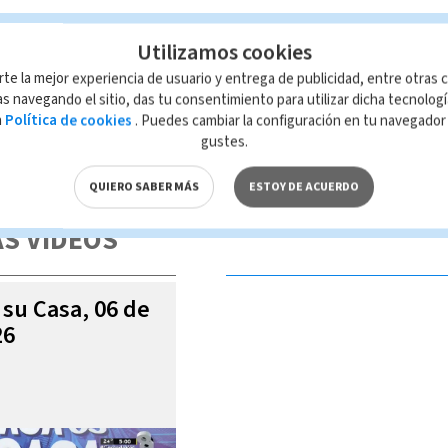
Utilizamos cookies
rte la mejor experiencia de usuario y entrega de publicidad, entre otras c
s navegando el sitio, das tu consentimiento para utilizar dicha tecnolog
a
Política de cookies
. Puedes cambiar la configuración en tu navegado
gustes.
 de esta página, mismo que es propiedad de TELEDIARIO; su reproducción
con las leyes aplicables.
QUIERO SABER MÁS
ESTOY DE ACUERDO
S VIDEOS
 su Casa, 06 de
26