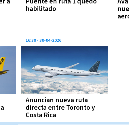
er a
Puente en ruta 1 quedó
Ava
habilitado
nue
aer
San
16:30
30-04-2026
Anuncian nueva ruta
sa
directa entre Toronto y
Costa Rica