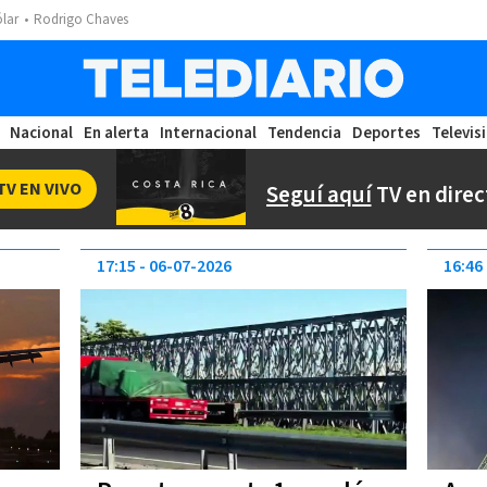
ólar
Rodrigo Chaves
Nacional
En alerta
Internacional
Tendencia
Deportes
Televis
TV EN VIVO
Seguí aquí
TV en direc
17:15
06-07-2026
16:46