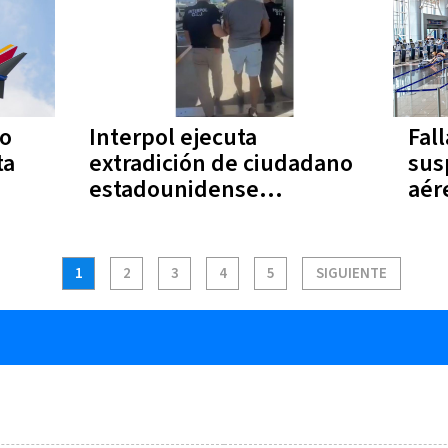
to
Interpol ejecuta
Fal
ta
extradición de ciudadano
sus
estadounidense
aér
requerido por tráfico de
Jua
drogas
1
2
3
4
5
SIGUIENTE