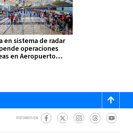
la en sistema de radar
pende operaciones
eas en Aeropuerto
n Santamaría
VISÍTANOS EN