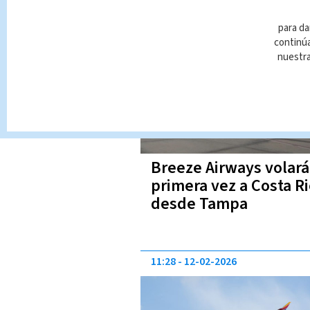
Santamaría
16:32
18-03-2026
para da
continúa
nuestr
Breeze Airways volará
primera vez a Costa R
desde Tampa
11:28
12-02-2026