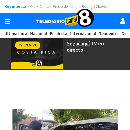
Hoy interesa
OIJ
Clima
Precio del dólar
Rodrigo Chaves
Última hora
Nacional
En alerta
Internacional
Tendencia
Dep
Seguí aquí
TV en
TV EN VIVO
directo