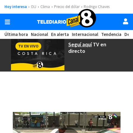
Hoy interesa
OIJ
Clima
Precio del dólar
Rodrigo Chaves
Última hora
Nacional
En alerta
Internacional
Tendencia
Dep
Seguí aquí
TV en
TV EN VIVO
directo