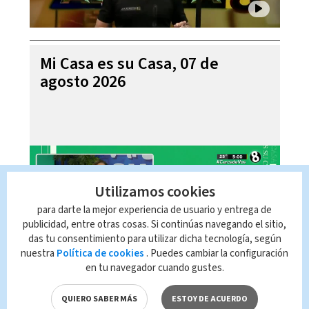
Mi Casa es su Casa, 07 de
agosto 2026
Utilizamos cookies
para darte la mejor experiencia de usuario y entrega de
publicidad, entre otras cosas. Si continúas navegando el sitio,
das tu consentimiento para utilizar dicha tecnología, según
nuestra
Política de cookies
. Puedes cambiar la configuración
en tu navegador cuando gustes.
Telediario En Directo con Paula
Brenes, 07 de agosto 2026
QUIERO SABER MÁS
ESTOY DE ACUERDO