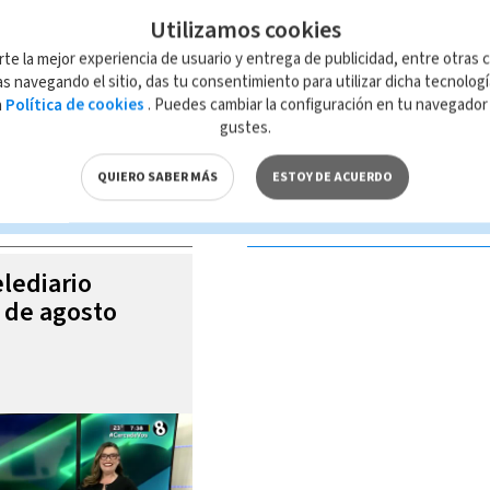
Utilizamos cookies
rte la mejor experiencia de usuario y entrega de publicidad, entre otras c
s navegando el sitio, das tu consentimiento para utilizar dicha tecnolog
a
Política de cookies
. Puedes cambiar la configuración en tu navegado
 de esta página, mismo que es propiedad de TELEDIARIO; su reproducción
gustes.
con las leyes aplicables.
QUIERO SABER MÁS
ESTOY DE ACUERDO
S VIDEOS
elediario
6 de agosto