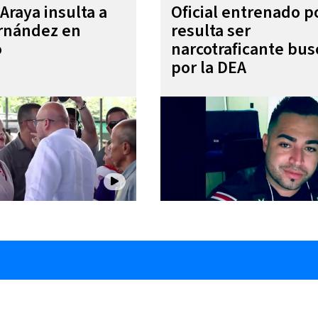
Araya insulta a
Oficial entrenado p
rnández en
resulta ser
o
narcotraficante bu
por la DEA