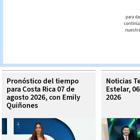
para da
continúa
nuestr
Queda prohibida la reproducción total o parcial del contenido
autorizada constituye una infracción y un delito de conformidad 
MÁ
Pronóstico del tiempo
Noticias T
para Costa Rica 07 de
Estelar, 0
agosto 2026, con Emily
2026
Quiñones