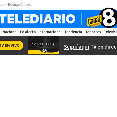
ólar
Rodrigo Chaves
Nacional
En alerta
Internacional
Tendencia
Deportes
Televis
TV EN VIVO
Seguí aquí
TV en direc