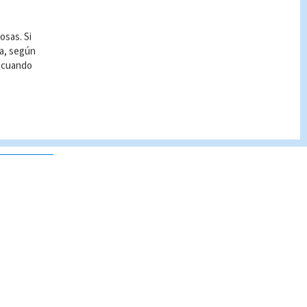
osas. Si
ía, según
r cuando
 no