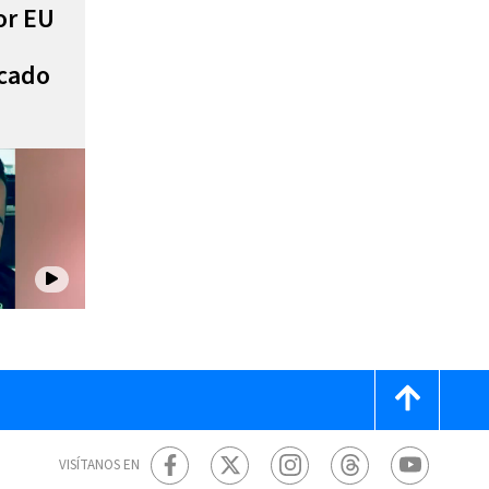
or EU
scado
VISÍTANOS EN