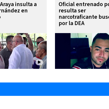
Araya insulta a
Oficial entrenado p
rnández en
resulta ser
o
narcotraficante bu
por la DEA