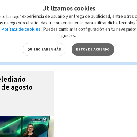
Utilizamos cookies
rte la mejor experiencia de usuario y entrega de publicidad, entre otras c
s navegando el sitio, das tu consentimiento para utilizar dicha tecnolog
a
Política de cookies
. Puedes cambiar la configuración en tu navegado
 de esta página, mismo que es propiedad de TELEDIARIO; su reproducción
gustes.
con las leyes aplicables.
QUIERO SABER MÁS
ESTOY DE ACUERDO
S VIDEOS
elediario
6 de agosto