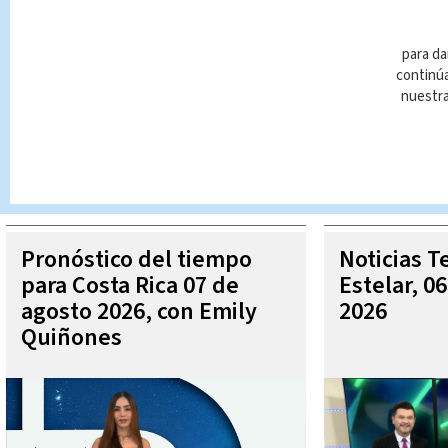
para da
continúa
nuestr
Queda prohibida la reproducción total o parcial del contenido
autorizada constituye una infracción y un delito de conformidad 
MÁ
Pronóstico del tiempo
Noticias T
para Costa Rica 07 de
Estelar, 0
agosto 2026, con Emily
2026
Quiñones