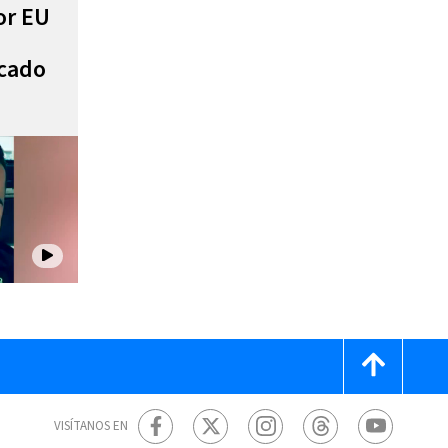
or EU
scado
VISÍTANOS EN