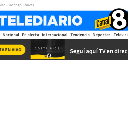
ólar
Rodrigo Chaves
Nacional
En alerta
Internacional
Tendencia
Deportes
Televis
TV EN VIVO
Seguí aquí
TV en direc