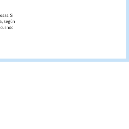
osas. Si
ía, según
r cuando
 no