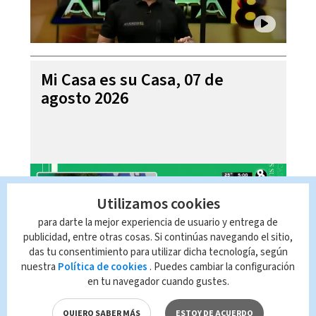
Mi Casa es su Casa, 07 de
agosto 2026
Utilizamos cookies
para darte la mejor experiencia de usuario y entrega de
publicidad, entre otras cosas. Si continúas navegando el sitio,
das tu consentimiento para utilizar dicha tecnología, según
nuestra
Política de cookies
. Puedes cambiar la configuración
en tu navegador cuando gustes.
Telediario En Directo con Paula
QUIERO SABER MÁS
ESTOY DE ACUERDO