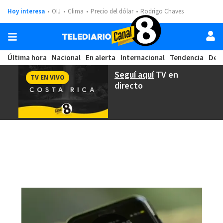
Hoy interesa
OIJ
Clima
Precio del dólar
Rodrigo Chaves
Última hora
Nacional
En alerta
Internacional
Tendencia
Dep
Seguí aquí
TV en
TV EN VIVO
directo