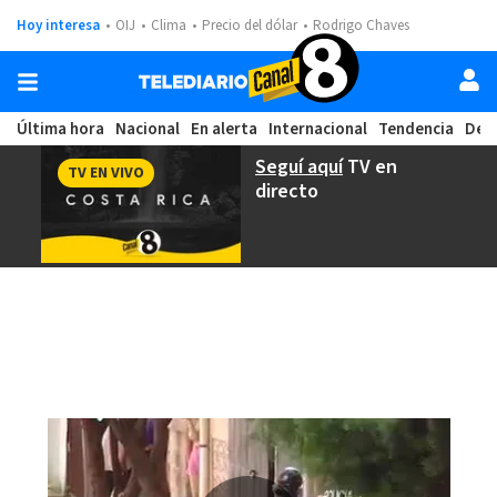
Hoy interesa
OIJ
Clima
Precio del dólar
Rodrigo Chaves
Última hora
Nacional
En alerta
Internacional
Tendencia
Dep
Seguí aquí
TV en
TV EN VIVO
directo