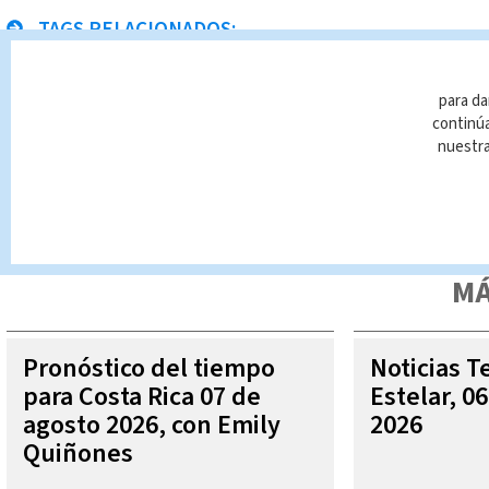
TAGS RELACIONADOS:
rayos
Gran Bretaña
para da
continúa
nuestr
Queda prohibida la reproducción total o parcial del contenido
autorizada constituye una infracción y un delito de conformidad 
MÁ
Pronóstico del tiempo
Noticias T
para Costa Rica 07 de
Estelar, 0
agosto 2026, con Emily
2026
Quiñones