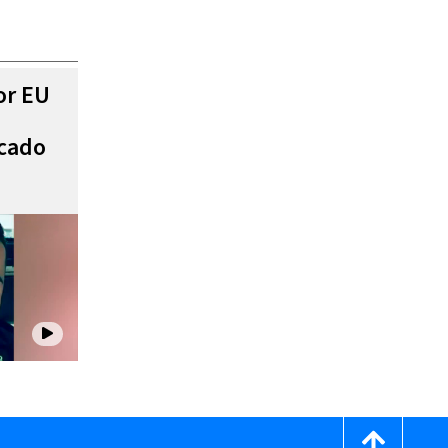
or EU
scado