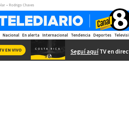
ólar
Rodrigo Chaves
Nacional
En alerta
Internacional
Tendencia
Deportes
Televis
TV EN VIVO
Seguí aquí
TV en direc