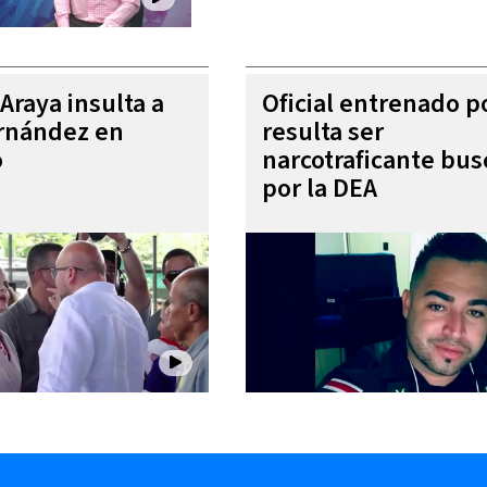
Araya insulta a
Oficial entrenado p
rnández en
resulta ser
o
narcotraficante bu
por la DEA