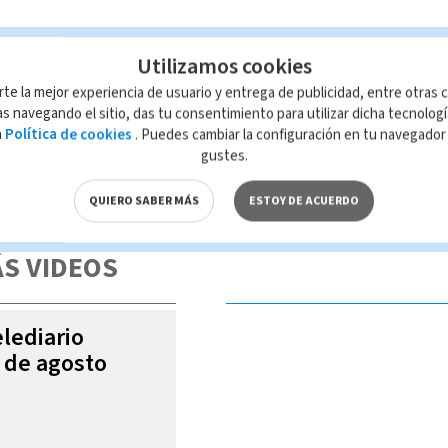
Utilizamos cookies
rte la mejor experiencia de usuario y entrega de publicidad, entre otras c
s navegando el sitio, das tu consentimiento para utilizar dicha tecnolog
a
Política de cookies
. Puedes cambiar la configuración en tu navegado
gustes.
 de esta página, mismo que es propiedad de TELEDIARIO; su reproducción
con las leyes aplicables.
QUIERO SABER MÁS
ESTOY DE ACUERDO
S VIDEOS
elediario
6 de agosto