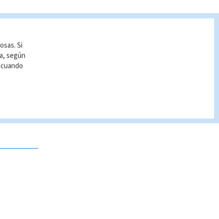
osas. Si
ía, según
r cuando
 no