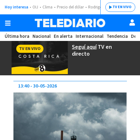
Hoy interesa
OIJ
Clima
Precio del dólar
Rodrigo Chaves
TV EN VIVO
Última hora
Nacional
En alerta
Internacional
Tendencia
Dep
Seguí aquí
TV en
TV EN VIVO
directo
13:40
30-05-2026