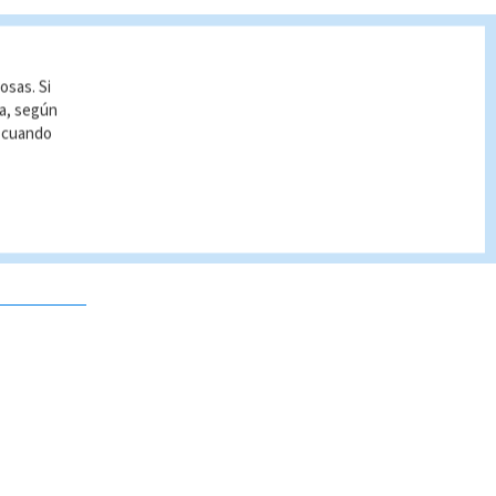
osas. Si
ía, según
r cuando
 no