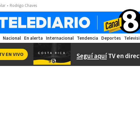
ólar
Rodrigo Chaves
Nacional
En alerta
Internacional
Tendencia
Deportes
Televis
TV EN VIVO
Seguí aquí
TV en direc