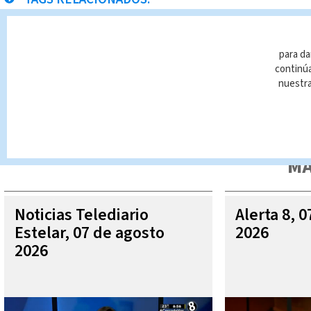
toros
incidentes
para da
continúa
nuestr
Queda prohibida la reproducción total o parcial del contenido
autorizada constituye una infracción y un delito de conformidad 
MÁ
Noticias Telediario
Alerta 8, 
Estelar, 07 de agosto
2026
2026