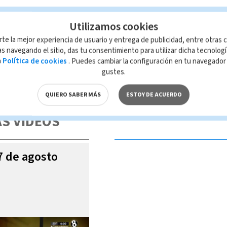
Utilizamos cookies
rte la mejor experiencia de usuario y entrega de publicidad, entre otras c
s navegando el sitio, das tu consentimiento para utilizar dicha tecnolog
a
Política de cookies
. Puedes cambiar la configuración en tu navegado
gustes.
 de esta página, mismo que es propiedad de TELEDIARIO; su reproducción
con las leyes aplicables.
QUIERO SABER MÁS
ESTOY DE ACUERDO
S VIDEOS
07 de agosto