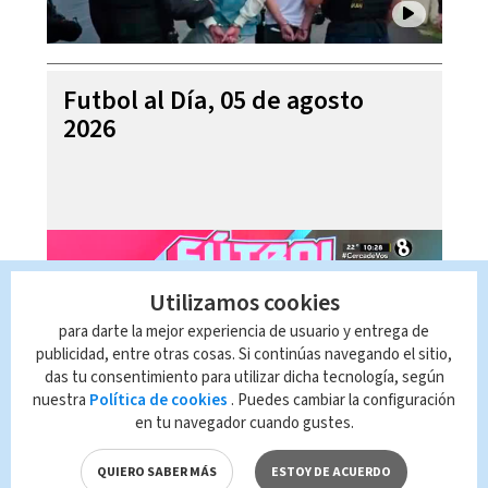
Futbol al Día, 05 de agosto
2026
Utilizamos cookies
para darte la mejor experiencia de usuario y entrega de
publicidad, entre otras cosas. Si continúas navegando el sitio,
das tu consentimiento para utilizar dicha tecnología, según
nuestra
Política de cookies
. Puedes cambiar la configuración
en tu navegador cuando gustes.
Telediario Internacional con
Alejandro Ramírez, 06 de
QUIERO SABER MÁS
ESTOY DE ACUERDO