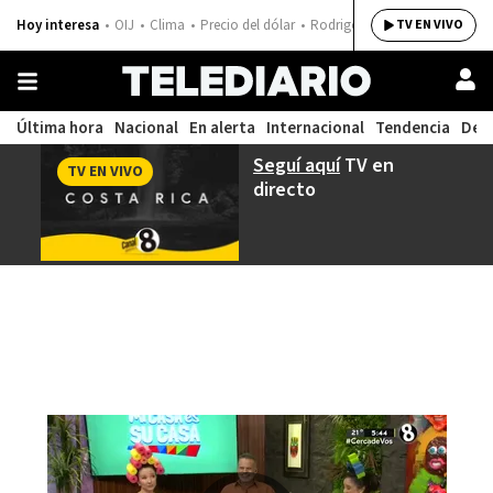
Hoy interesa
OIJ
Clima
Precio del dólar
Rodrigo Chaves
TV EN VIVO
Última hora
Nacional
En alerta
Internacional
Tendencia
Dep
Seguí aquí
TV en
TV EN VIVO
directo