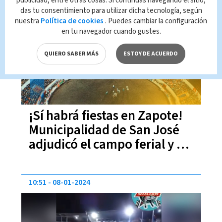
publicidad, entre otras cosas. Si continúas navegando el sitio,
das tu consentimiento para utilizar dicha tecnología, según
19:23
04-11-2024
nuestra
Política de cookies
. Puedes cambiar la configuración
en tu navegador cuando gustes.
QUIERO SABER MÁS
ESTOY DE ACUERDO
¡Sí habrá fiestas en Zapote!
Municipalidad de San José
adjudicó el campo ferial y el
redondel
10:51
08-01-2024