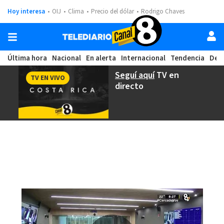
Hoy interesa
OIJ
Clima
Precio del dólar
Rodrigo Chaves
Última hora
Nacional
En alerta
Internacional
Tendencia
Dep
Seguí aquí
TV en
TV EN VIVO
directo