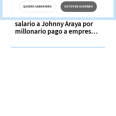
QUIERO SABER MÁS
ESTOY DE ACUERDO
Suspenden sin goce de
salario a Johnny Araya por
millonario pago a empresa
de parquímetros