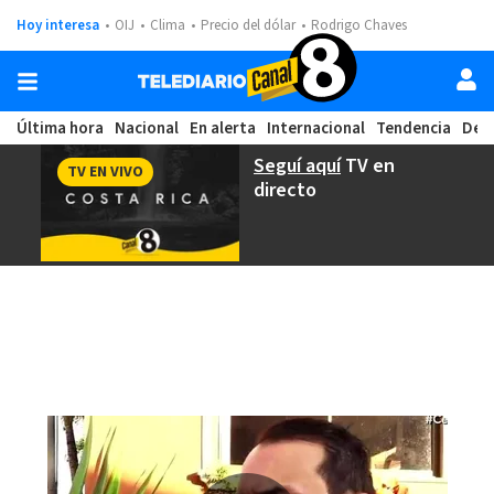
Hoy interesa
OIJ
Clima
Precio del dólar
Rodrigo Chaves
Última hora
Nacional
En alerta
Internacional
Tendencia
Dep
Seguí aquí
TV en
TV EN VIVO
directo