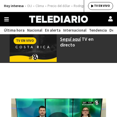
Hoy interesa
OIJ
Clima
Precio del dólar
Rodrigo Chaves
TV EN VIVO
Última hora
Nacional
En alerta
Internacional
Tendencia
Dep
Seguí aquí
TV en
TV EN VIVO
directo