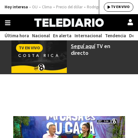
Hoy interesa
OIJ
Clima
Precio del dólar
Rodrigo Chaves
TV EN VIVO
Última hora
Nacional
En alerta
Internacional
Tendencia
Dep
Seguí aquí
TV en
TV EN VIVO
directo