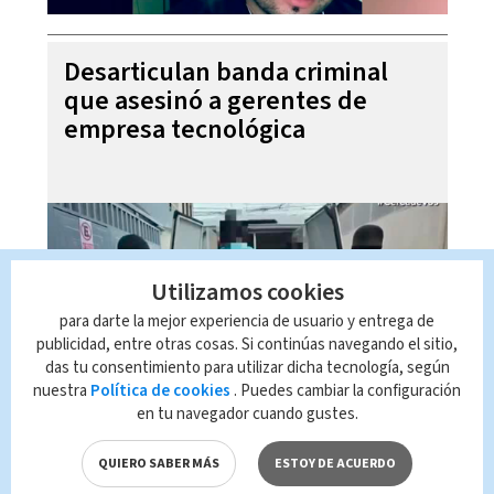
Desarticulan banda criminal
que asesinó a gerentes de
empresa tecnológica
Utilizamos cookies
para darte la mejor experiencia de usuario y entrega de
publicidad, entre otras cosas. Si continúas navegando el sitio,
das tu consentimiento para utilizar dicha tecnología, según
nuestra
Política de cookies
. Puedes cambiar la configuración
en tu navegador cuando gustes.
Futbol al Día, 05 de agosto
2026
QUIERO SABER MÁS
ESTOY DE ACUERDO