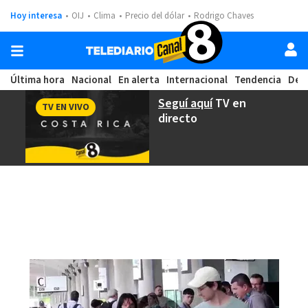
Hoy interesa
OIJ
Clima
Precio del dólar
Rodrigo Chaves
Última hora
Nacional
En alerta
Internacional
Tendencia
Dep
Seguí aquí
TV en
TV EN VIVO
directo