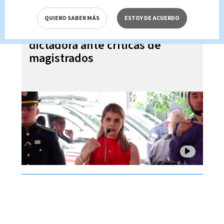
QUIERO SABER MÁS
ESTOY DE ACUERDO
Laura Fernández niega ser
dictadora ante críticas de
magistrados