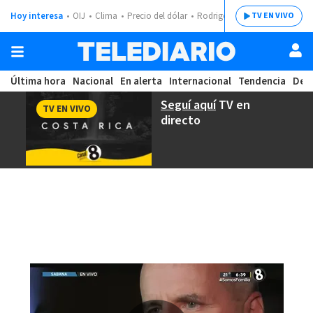
Hoy interesa
OIJ
Clima
Precio del dólar
Rodrigo Chaves
TV EN VIVO
Última hora
Nacional
En alerta
Internacional
Tendencia
Dep
Seguí aquí
TV en
TV EN VIVO
directo