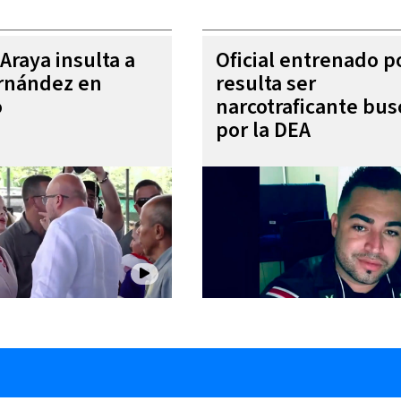
Araya insulta a
Oficial entrenado p
rnández en
resulta ser
o
narcotraficante bu
por la DEA