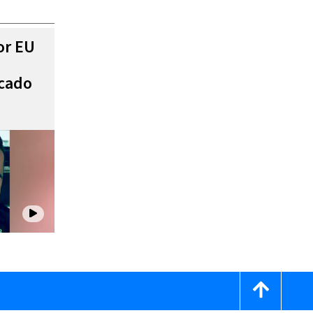
or EU
scado