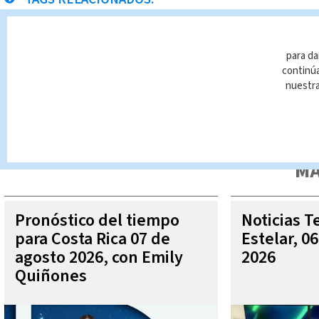
Ministerio de Seguridad
para da
continúa
nuestr
Queda prohibida la reproducción total o parcial del contenido
autorizada constituye una infracción y un delito de conformidad 
MÁ
Pronóstico del tiempo
Noticias T
para Costa Rica 07 de
Estelar, 0
agosto 2026, con Emily
2026
Quiñones