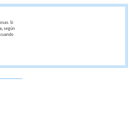
osas. Si
ía, según
r cuando
 no