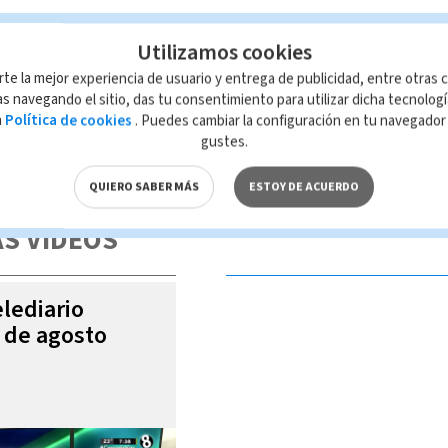
Utilizamos cookies
rte la mejor experiencia de usuario y entrega de publicidad, entre otras c
s navegando el sitio, das tu consentimiento para utilizar dicha tecnolog
a
Política de cookies
. Puedes cambiar la configuración en tu navegado
gustes.
 de esta página, mismo que es propiedad de TELEDIARIO; su reproducción
con las leyes aplicables.
QUIERO SABER MÁS
ESTOY DE ACUERDO
S VIDEOS
elediario
6 de agosto