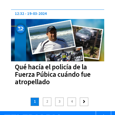
deberes en Estadio Lito
Pérez
12:32
19-03-2024
Qué hacía el policía de la
Fuerza Púbica cuándo fue
atropellado
1
2
3
4