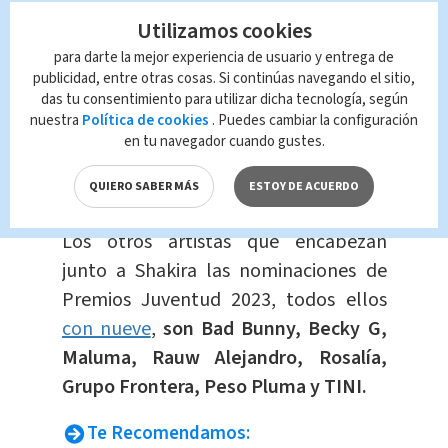
Utilizamos cookies
Este reconocimiento en el pasado
ha
para darte la mejor experiencia de usuario y entrega de
sido otorgado a artistas como
publicidad, entre otras cosas. Si continúas navegando el sitio,
Maluma, Daddy Yankee, J Balvin,
das tu consentimiento para utilizar dicha tecnología, según
nuestra
Política de cookies
. Puedes cambiar la configuración
Kany Garcia
, Jenni Rivera Foundation,
en tu navegador cuando gustes.
Ricky Martin, Becky G, Pitbull y Wisin y
Yandel.
QUIERO SABER MÁS
ESTOY DE ACUERDO
Los otros artistas que encabezan
junto a Shakira las nominaciones de
Premios Juventud 2023, todos ellos
con nueve
,
son Bad Bunny, Becky G,
Maluma, Rauw Alejandro, Rosalía,
Grupo Frontera, Peso Pluma y TINI.
Te Recomendamos: