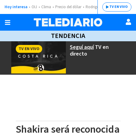
Hoy interesa
OIJ
Clima
Precio del dólar
Rodrigo Chaves
TV EN VIVO
TENDENCIA
Seguí aquí
TV en
TV EN VIVO
directo
Shakira será reconocida