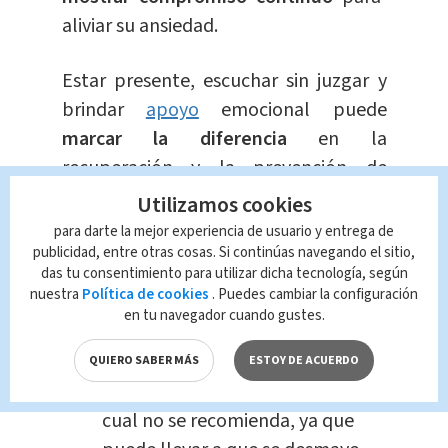
aliviar su ansiedad.
Estar presente, escuchar sin juzgar y
brindar
apoyo
emocional puede
marcar la diferencia
en la
recuperación y la prevención de
futuros ataques de pánico.
Utilizamos cookies
para darte la mejor experiencia de usuario y entrega de
¿Cómo NO "ayudar"
publicidad, entre otras cosas. Si continúas navegando el sitio,
durante un ataque de
das tu consentimiento para utilizar dicha tecnología, según
nuestra
Política de cookies
. Puedes cambiar la configuración
pánico?
en tu navegador cuando gustes.
Uno de los errores más comunes
QUIERO SABER MÁS
ESTOY DE ACUERDO
es ofrecer una
bolsa de papel
, lo
cual no se recomienda, ya que