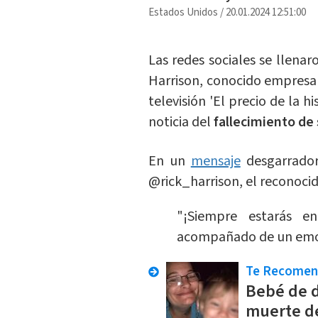
Estados Unidos
/
20.01.2024 12:51:00
Las redes sociales se llena
Harrison, conocido empresa
televisión 'El precio de la h
noticia del
fallecimiento de
En un
mensaje
desgarrador
@rick_harrison, el reconoci
"¡Siempre estarás e
acompañado de un emoj
Te Recome
Bebé de d
muerte de