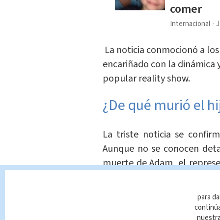
comer
Internacional
J
La noticia conmocionó a los
encariñado con la
dinámica
y
popular reality show.
¿De qué murió el hi
La triste noticia se confi
Aunque no se conocen detal
muerte de Adam, el represe
la causa del fallecimiento f
de Las Vegas ya están 
para da
esclarecer los hechos.
continúa
nuestr