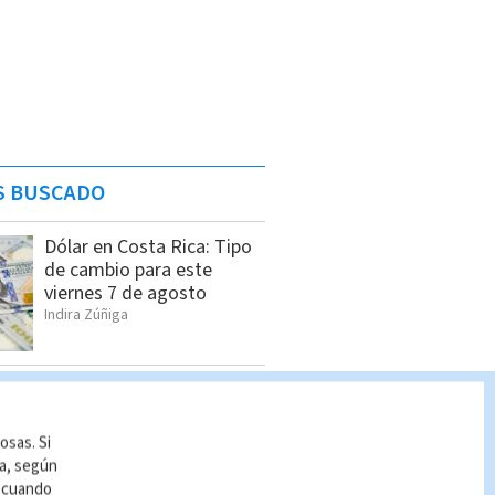
S BUSCADO
Dólar en Costa Rica: Tipo
de cambio para este
viernes 7 de agosto
Indira Zúñiga
Pronóstico del tiempo
Costa Rica: Cómo estará
el clima HOY 7 de agosto
osas. Si
Indira Zúñiga
ía, según
r cuando