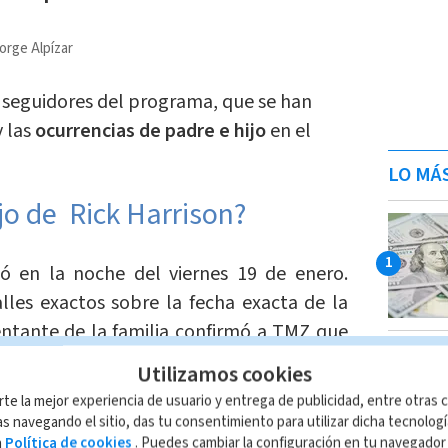
orge Alpízar
 seguidores del programa, que se han
 las
ocurrencias de padre e hijo
en el
LO MÁ
jo de Rick Harrison?
rmó en la noche del viernes 19 de enero.
les exactos sobre la fecha exacta de la
ntante de la familia confirmó a TMZ que
ue una
"sobredosis fatal"
. Las autoridades
Utilizamos cookies
llevando a cabo una
investigación
para
rte la mejor experiencia de usuario y entrega de publicidad, entre otras c
s navegando el sitio, das tu consentimiento para utilizar dicha tecnolog
a
Política de cookies
. Puedes cambiar la configuración en tu navegado