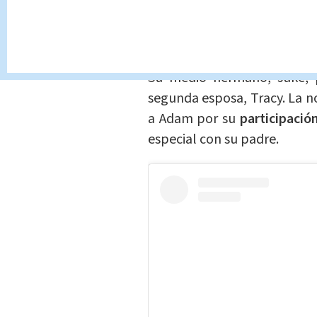
Adam Harrison, uno de los tr
con su primera esposa
, Kim
Su medio hermano, Jake, p
segunda esposa, Tracy. La n
a Adam por su
participació
especial con su padre.