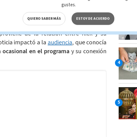
gustes.
es hijos de Rick, era
fruto del matrimonio
, al igual que su hermano Corey.
QUIERO SABER MÁS
ESTOY DE ACUERDO
roviene de la relación entre Rick y su
oticia impactó a la
audiencia
, que conocía
n ocasional en el programa
y su conexión