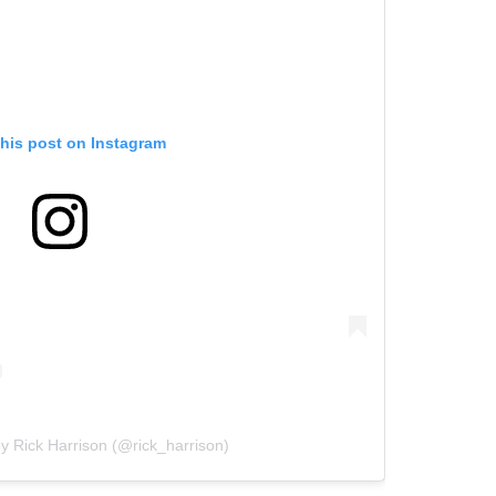
this post on Instagram
y Rick Harrison (@rick_harrison)