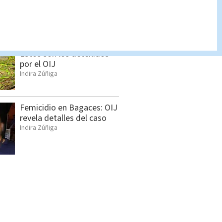
detenidos en Jacó
Indira Zúñiga
Allanamientos en Limón:
Estos son los detenidos
por el OIJ
Indira Zúñiga
Femicidio en Bagaces: OIJ
revela detalles del caso
Indira Zúñiga