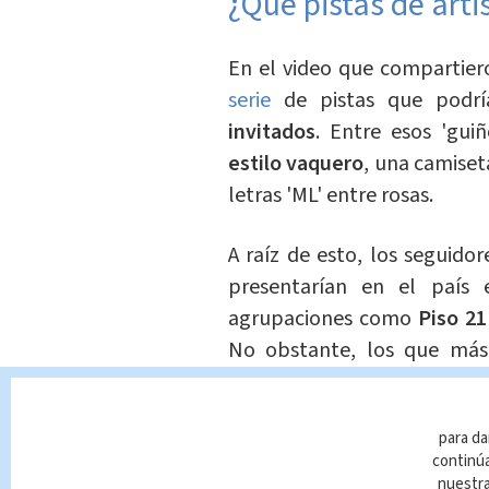
¿Qué pistas de art
En el video que compartiero
serie
de pistas que podrí
invitados
. Entre esos 'gui
estilo vaquero
, una camiset
letras 'ML' entre rosas.
A raíz de esto, los seguido
presentarían en el país
agrupaciones como
Piso 21
No obstante, los que más 
organización
reaccionó
con 
Banda Rawayana
para da
continúa
Mon Laferte
nuestr