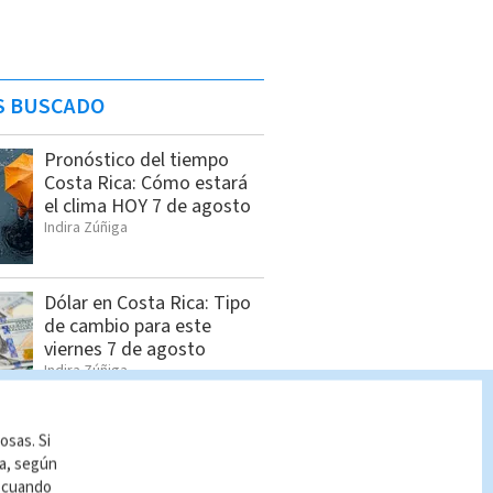
S BUSCADO
Pronóstico del tiempo
Costa Rica: Cómo estará
el clima HOY 7 de agosto
Indira Zúñiga
Dólar en Costa Rica: Tipo
de cambio para este
viernes 7 de agosto
Indira Zúñiga
osas. Si
Seis sospechosos
ía, según
vinculados con estructura
r cuando
de alias “Diablo” son