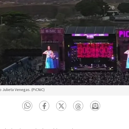
o Julieta Venegas. (PiCNiC)