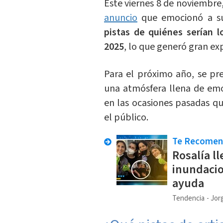
Este viernes 8 de noviembre,
anuncio
que emocionó a su
pistas de quiénes serían l
2025
, lo que generó gran ex
Para el próximo año, se p
una atmósfera llena de emo
en las ocasiones pasadas q
el público.
Te Recome
Rosalía l
inundacio
ayuda
Tendencia
Jorg