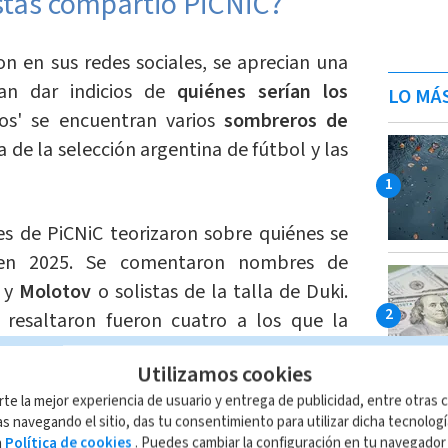
istas compartió PiCNiC?
n en sus redes sociales, se aprecian una
an dar indicios de
quiénes serían los
LO MÁ
ños' se encuentran varios
sombreros de
a de la selección argentina de fútbol y las
res de PiCNiC teorizaron sobre quiénes se
 en 2025. Se comentaron nombres de
y
Molotov
o solistas de la talla de Duki.
resaltaron fueron cuatro a los que la
corazón en Instagram.
Utilizamos cookies
rte la mejor experiencia de usuario y entrega de publicidad, entre otras c
s navegando el sitio, das tu consentimiento para utilizar dicha tecnolog
a
Política de cookies
. Puedes cambiar la configuración en tu navegado