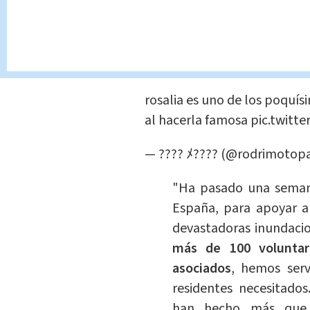
José Andrés, a través de s
compartió los avances del
desde el inicio de la crisis:
rosalia es uno de los poquís
al hacerla famosa
pic.twit
— ???? ﾒ???? (@rodrimotopa
"Ha pasado una seman
España, para apoyar a
devastadoras inundaci
más de 100 voluntari
asociados
, hemos ser
residentes necesitado
han hecho más que