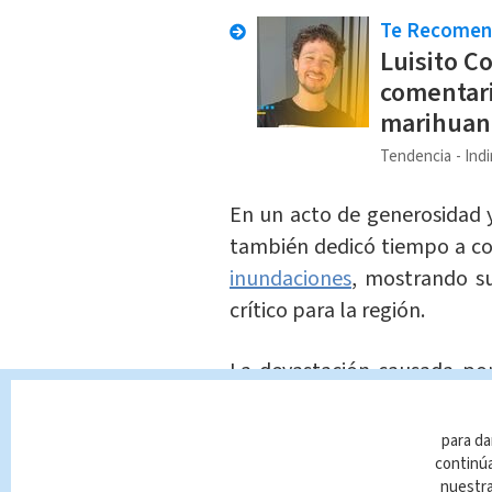
Te Recome
Luisito C
comentari
marihuana
Tendencia
Indi
En un acto de generosidad y
también dedicó tiempo a con
inundaciones
, mostrando s
crítico para la región.
La devastación causada por
equipos de rescate y
vo
trabajando arduamente para
para da
los afectados.
continúa
nuestr