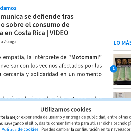
ndamos
omunica se defiende tras
o sobre el consumo de
 en Costa Rica | VIDEO
ra Zúñiga
LO MÁ
 empatía, la intérprete de
"Motomami"
versar con los vecinos afectados por las
u cercanía y solidaridad en un momento
 las inundaciones ha sido extensa, y los
luntarios
llevan más de una semana
Utilizamos cookies
 atender las necesidades inmediatas de
rte la mejor experiencia de usuario y entrega de publicidad, entre otras c
s navegando el sitio, das tu consentimiento para utilizar dicha tecnolog
a
Política de cookies
. Puedes cambiar la configuración en tu navegado