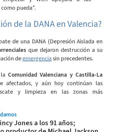
 como pueda".
ción de la DANA en Valencia?
mbate de una DANA (Depresión Aislada en
torrenciales
que dejaron destrucción a su
uación de
emergencia
sin precedentes.
 la
Comunidad Valenciana y Castilla-La
 afectados, y aún hoy continúan las
escate y limpieza en las zonas más
ndamos
ncy Jones a los 91 años;
o productor de Michael Jackson