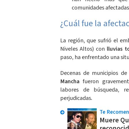
comunidades afectadas
¿Cuál fue la afecta
La región, que sufrió el e
Niveles Altos) con
lluvias 
paso, ha enfrentado una sit
Decenas de municipios de
Mancha
fueron gravemente
labores de búsqueda, r
perjudicadas.
Te Recome
Muere Qui
reconocid