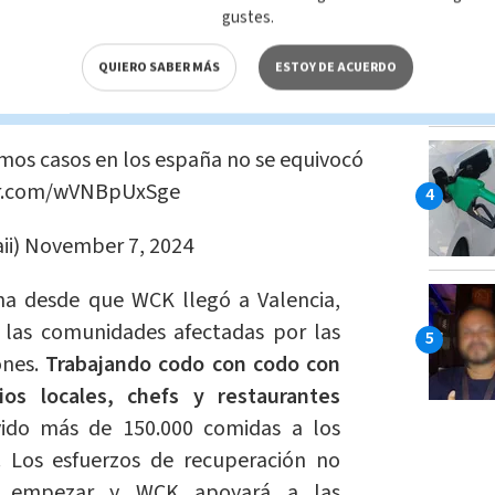
gustes.
u cuenta en
X (anteriormente Twitter)
,
 apoyo que WCK ha brindado en Valencia
QUIERO SABER MÁS
ESTOY DE ACUERDO
imos casos en los españa no se equivocó
ter.com/wVNBpUxSge
ii)
November 7, 2024
a desde que WCK llegó a Valencia,
 las comunidades afectadas por las
ones.
Trabajando codo con codo con
os locales, chefs y restaurantes
vido más de 150.000 comidas a los
s. Los esfuerzos de recuperación no
 empezar y WCK apoyará a las