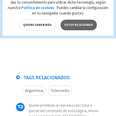
das tu consentimiento para utilizar dicha tecnología, según
Capitolio, según comité del
nuestra
Política de cookies
. Puedes cambiar la configuración
Congreso
en tu navegador cuando gustes.
Enfermera "curvilínea" es
discriminada en su trabajo por
QUIERO SABER MÁS
ESTOY DE ACUERDO
usar ajustado uniforme
TAGS RELACIONADOS:
Argentina
Televisión
Queda prohibida la reproducción total o
parcial del contenido de esta página, mismo