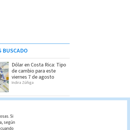
S BUSCADO
Dólar en Costa Rica: Tipo
de cambio para este
viernes 7 de agosto
Indira Zúñiga
Pronóstico del tiempo
Costa Rica: Cómo estará
el clima HOY 7 de agosto
osas. Si
Indira Zúñiga
ía, según
r cuando