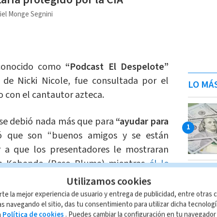
iel Monge Segnini
conocido como
“Podcast El Despelote”
de Nicki Nicole, fue consultada por el
LO MÁ
 con el cantautor azteca.
 se debió nada más que para
“ayudar para
ró que son “buenos amigos y se están
r a que los presentadores le mostraran
n Kabande (Peso Pluma) mientras
él le
Utilizamos cookies
rte la mejor experiencia de usuario y entrega de publicidad, entre otras c
 con el influencer “Molusco”,
Nicki afirmó
s navegando el sitio, das tu consentimiento para utilizar dicha tecnolog
a
Política de cookies
. Puedes cambiar la configuración en tu navegado