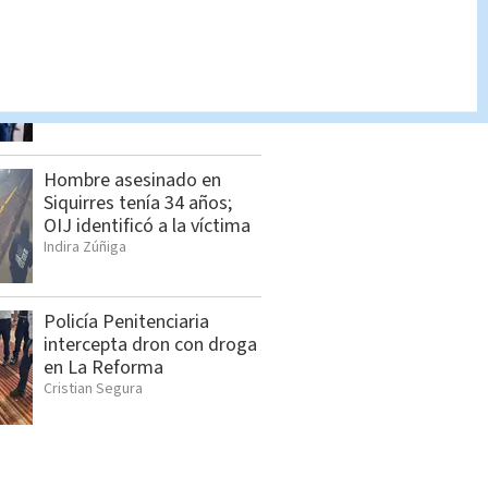
Feria de empleo reunirá
más de 1.000 vacantes en
San Pedro
Cristian Segura
Hombre asesinado en
Siquirres tenía 34 años;
OIJ identificó a la víctima
Indira Zúñiga
Policía Penitenciaria
intercepta dron con droga
en La Reforma
Cristian Segura