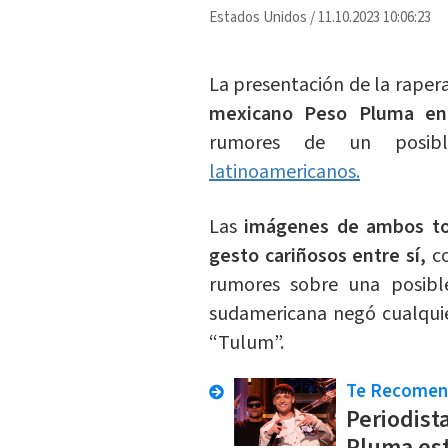
Estados Unidos
/
11.10.2023 10:06:23
La presentación de la raper
mexicano Peso Pluma en 
rumores de un posib
latinoamericanos.
Las
imágenes de ambos to
gesto cariñosos entre sí,
co
rumores sobre una posible
sudamericana negó cualquie
“Tulum”.
Te Recome
Periodist
Pluma est