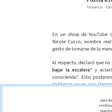
Tendencia
Dan
En un show de YouTube 
Nicole Cucco, nombre real 
gesto de tomarse de la mano
Al respecto, declaró que no
bajar la escalera”
y acla
conociendo”. Esto posterio
imágenes suyas con Hassa
daba un beso.
para da
En otra entrevista, esta vez
continúa
nuestr