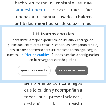
hecho en torno al cantante, es que
supuestamente
desde que fue
amenazado
habría usado chaleco
antibalas mientras se desplaza a los
lugares.
Utilizamos cookies
para darte la mejor experiencia de usuario y entrega de
“El equipo de Peso Pluma se
publicidad, entre otras cosas. Si continúas navegando el sitio,
lo tomó en serio y le
das tu consentimiento para utilizar dicha tecnología, según
nuestra
Política de cookies
. Puedes cambiar la configuración
recomendó al cantante
en tu navegador cuando gustes.
mantenerse ubicable
y
acompañado siempre por su
QUIERO SABER MÁS
ESTOY DE ACUERDO
staff. Por ahora, el cantante
siempre anda con 12 amigos
que lo cuidan y acompañan a
todas sus presentaciones”,
destapó la revista