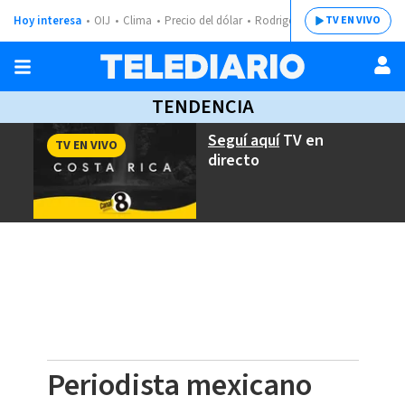
Hoy interesa
OIJ
Clima
Precio del dólar
Rodrigo Chaves
TV EN VIVO
TENDENCIA
Seguí aquí
TV en
TV EN VIVO
directo
Periodista mexicano