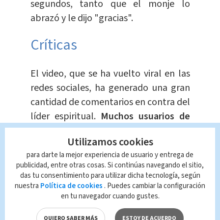
segundos, tanto que el monje lo
abrazó y le dijo "gracias".
Críticas
El video, que se ha vuelto viral en las
redes sociales, ha generado una gran
cantidad de comentarios en contra del
líder espiritual.
Muchos usuarios de
Twitter han criticado el
Utilizamos cookies
comportamiento,
acusándolo de
para darte la mejor experiencia de usuario y entrega de
intentar acosar a un menor de edad.
publicidad, entre otras cosas. Si continúas navegando el sitio,
das tu consentimiento para utilizar dicha tecnología, según
Sin embargo, los partidarios de Lama
nuestra
Política de cookies
. Puedes cambiar la configuración
en tu navegador cuando gustes.
han tratado de minimizar la
controversia, argumentando que
se
QUIERO SABER MÁS
ESTOY DE ACUERDO