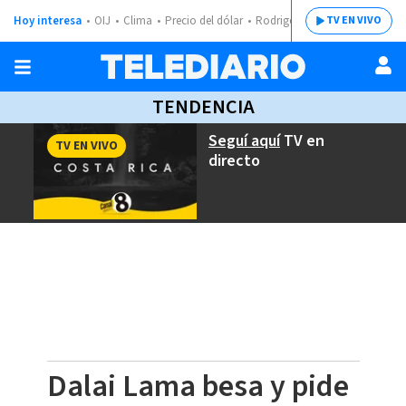
Hoy interesa
OIJ
Clima
Precio del dólar
Rodrigo Chaves
TV EN VIVO
TENDENCIA
Seguí aquí
TV en
TV EN VIVO
directo
Dalai Lama besa y pide