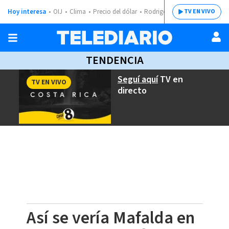
Hoy interesa
OIJ
Clima
Precio del dólar
Rodrigo Chaves
TV EN VIVO
TENDENCIA
Seguí aquí
TV en
TV EN VIVO
directo
Así se vería Mafalda en