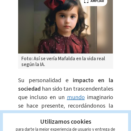
AMPLIAR
Foto: Así se vería Mafalda en la vida real
según la IA.
Su personalidad e
impacto en la
sociedad
han sido tan trascendentales
que incluso en un
mundo
imaginario
se hace presente, recordándonos la
importancia de sus mensajes y valores.
Utilizamos cookies
para darte la mejor experiencia de usuario y entrega de
El
legado de Mafalda sigue vivo
y su