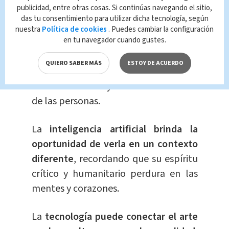
publicidad, entre otras cosas. Si continúas navegando el sitio,
influencia continúa inspirando a
das tu consentimiento para utilizar dicha tecnología, según
generaciones posteriores.
nuestra
Política de cookies
. Puedes cambiar la configuración
en tu navegador cuando gustes.
Con más de medio siglo desde su
QUIERO SABER MÁS
ESTOY DE ACUERDO
creación, el personaje de Quino sigue
siendo relevante y cercano al corazón
de las personas.
La
inteligencia artificial brinda la
oportunidad de verla en un contexto
diferente
, recordando que su espíritu
crítico y humanitario perdura en las
mentes y corazones.
La
tecnología puede conectar el arte