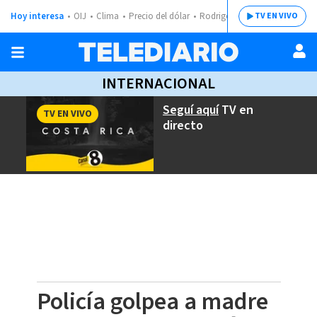
Hoy interesa
OIJ
Clima
Precio del dólar
Rodrigo Chaves
TV EN VIVO
INTERNACIONAL
Seguí aquí
TV en
TV EN VIVO
directo
Policía golpea a madre