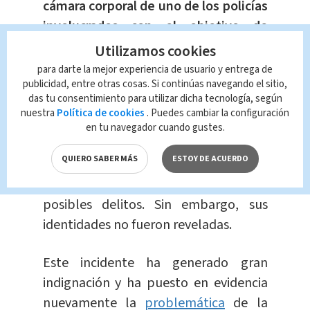
cámara corporal de uno de los policías
involucrados con el objetivo de
esclarecer la investigación del caso,
Utilizamos cookies
calificándolo de "inaceptable".
para darte la mejor experiencia de usuario y entrega de
publicidad, entre otras cosas. Si continúas navegando el sitio,
das tu consentimiento para utilizar dicha tecnología, según
Además, informó que los dos agentes
nuestra
Política de cookies
. Puedes cambiar la configuración
de
policía involucrados en el caso han
en tu navegador cuando gustes.
sido destituidos
de sus puestos y
QUIERO SABER MÁS
ESTOY DE ACUERDO
serán
sometidos
a una investigación
para determinar su implicación en
posibles delitos. Sin embargo, sus
identidades no fueron reveladas.
Este incidente ha generado gran
indignación y ha puesto en evidencia
nuevamente la
problemática
de la