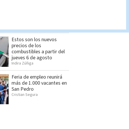
Influencer mexicano es
asesinado; ataque armado
quedó grabado | VIDEO
Redacción Multimedios
Estos son los nuevos
precios de los
combustibles a partir del
jueves 6 de agosto
Indira Zúñiga
Feria de empleo reunirá
más de 1.000 vacantes en
San Pedro
Cristian Segura