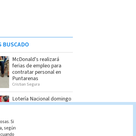
S BUSCADO
McDonald's realizará
ferias de empleo para
contratar personal en
Puntarenas
Cristian Segura
Lotería Nacional domingo
2 de agosto: Lista
completa de premios
Indira Zúñiga
osas. Si
ía, según
r cuando