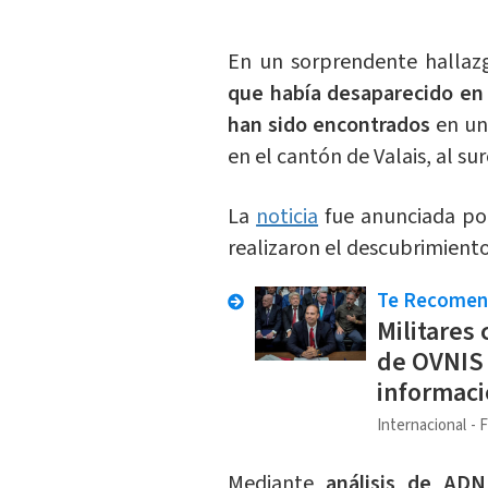
En un sorprendente hallaz
que había desaparecido en 
han sido encontrados
en un 
en el cantón de Valais, al su
La
noticia
fue anunciada por
realizaron el descubrimiento
Te Recome
Militares 
de OVNIS
informaci
Internacional
F
Mediante
análisis de ADN