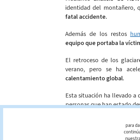
identidad del montañero, 
fatal accidente.
Además de los restos
hu
equipo que portaba la vícti
El retroceso de los glacia
verano, pero se ha acel
calentamiento global
.
Esta situación ha llevado a 
personas que han estado de
de los Alpes suizos.
para da
Los restos fueron trasladad
continúa
nuestr