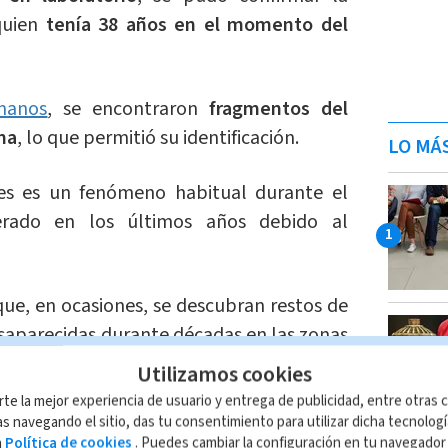
quien
tenía 38 años en el momento del
manos
, se encontraron
fragmentos del
ma
, lo que permitió su identificación.
LO MÁ
res es un fenómeno habitual durante el
erado en los últimos años debido al
que, en ocasiones, se descubran restos de
saparecidas durante décadas en las zonas
Utilizamos cookies
rte la mejor experiencia de usuario y entrega de publicidad, entre otras c
os y examinados en el Hospital de Valais
s navegando el sitio, das tu consentimiento para utilizar dicha tecnolog
a
Política de cookies
. Puedes cambiar la configuración en tu navegado