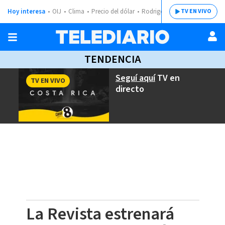
Hoy interesa
OIJ
Clima
Precio del dólar
Rodrigo Chaves
TV EN VIVO
TENDENCIA
Seguí aquí
TV en
TV EN VIVO
directo
La Revista estrenará