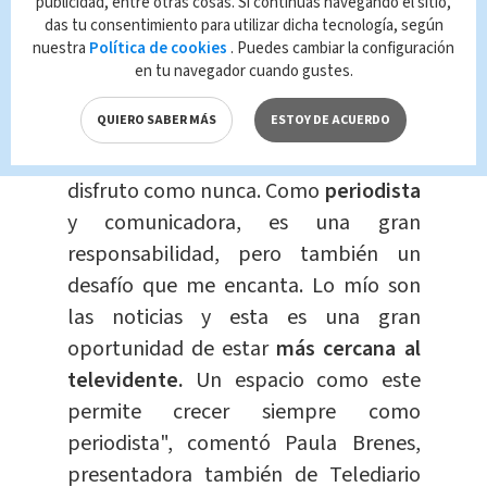
seguridad personal
publicidad, entre otras cosas. Si continúas navegando el sitio,
das tu consentimiento para utilizar dicha tecnología, según
Tendencia
Melissa
nuestra
Política de cookies
. Puedes cambiar la configuración
Hernández
en tu navegador cuando gustes.
QUIERO SABER MÁS
ESTOY DE ACUERDO
“He visto crecer
La Revista
desde que
inició. Estamos en una etapa que la
disfruto como nunca. Como
periodista
y comunicadora, es una gran
responsabilidad, pero también un
desafío que me encanta. Lo mío son
las noticias y esta es una gran
oportunidad de estar
más cercana al
televidente.
Un espacio como este
permite crecer siempre como
periodista", comentó Paula Brenes,
presentadora también de Telediario