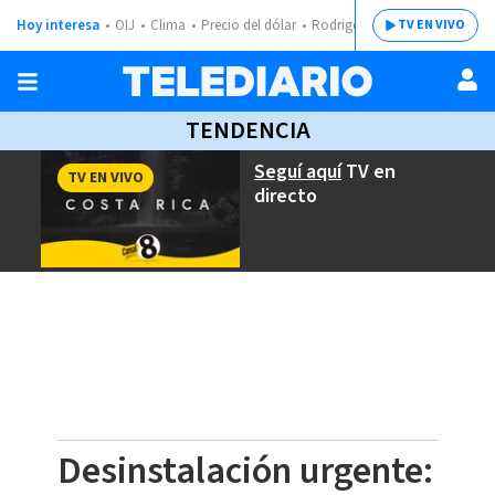
Hoy interesa
OIJ
Clima
Precio del dólar
Rodrigo Chaves
TV EN VIVO
TENDENCIA
Seguí aquí
TV en
TV EN VIVO
directo
Desinstalación urgente: