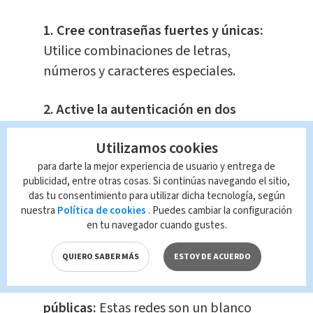
1. Cree contraseñas fuertes y únicas:
Utilice combinaciones de letras,
números y caracteres especiales.
2. Active la autenticación en dos
pasos:
Esto añade una capa extra de
Utilizamos cookies
seguridad a tus cuentas.
para darte la mejor experiencia de usuario y entrega de
publicidad, entre otras cosas. Si continúas navegando el sitio,
3. Evite abrir enlaces sospechosos:
das tu consentimiento para utilizar dicha tecnología, según
Muchas veces, los fraudes comienzan
nuestra
Política de cookies
. Puedes cambiar la configuración
en tu navegador cuando gustes.
con un simple clic en un enlace
engañoso.
QUIERO SABER MÁS
ESTOY DE ACUERDO
4. No se conecte a redes Wi-Fi
públicas:
Estas redes son un blanco