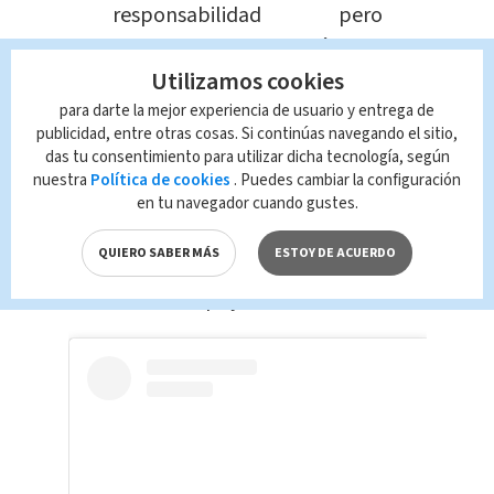
responsabilidad pero
siempre con ilusión y
Utilizamos cookies
agradecimiento", dijo.
para darte la mejor experiencia de usuario y entrega de
publicidad, entre otras cosas. Si continúas navegando el sitio,
Además, indicó que espera dar lo
das tu consentimiento para utilizar dicha tecnología, según
mejor de ella, ya que
es la primera vez
nuestra
Política de cookies
. Puedes cambiar la configuración
que está presentando noticias
y
en tu navegador cuando gustes.
seguidamente agregó que tiene un
QUIERO SABER MÁS
ESTOY DE ACUERDO
excelente grupo de compañeros los
cuales la han apoyado demasiado.