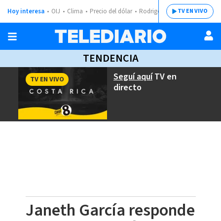
Hoy interesa
OIJ
Clima
Precio del dólar
Rodrigo Chaves
TV EN VIVO
TENDENCIA
Seguí aquí
TV en
TV EN VIVO
directo
Janeth García responde