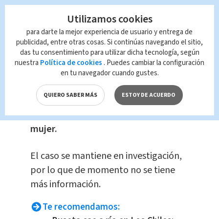
herida que puede
presumir alguna
Utilizamos cookies
muerte homicida.
para darte la mejor experiencia de usuario y entrega de
publicidad, entre otras cosas. Si continúas navegando el sitio,
das tu consentimiento para utilizar dicha tecnología, según
nuestra
Política de cookies
. Puedes cambiar la configuración
en tu navegador cuando gustes.
El cuerpo fue remitido a la morgue
QUIERO SABER MÁS
ESTOY DE ACUERDO
judicial para la autopsia y se determine
manera y causa de la muerte de la
la
mujer.
El caso se mantiene en investigación,
por lo que de momento no se tiene
más información.
Te recomendamos: