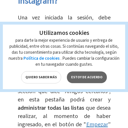
Instagram?
Una vez iniciada la sesión, debe
ingresar al perfil
de la cuenta y en la
Utilizamos cookies
esquina inferior derecha de la
para darte la mejor experiencia de usuario y entrega de
pantalla, en las tres líneas
publicidad, entre otras cosas. Si continúas navegando el sitio,
horizontales de la esquina superior
das tu consentimiento para utilizar dicha tecnología, según
derecha
, al darle clic podrá ver el
nuestra
Política de cookies
. Puedes cambiar la configuración
en tu navegador cuando gustes.
menú de opciones.
QUIERO SABER MÁS
ESTOY DE ACUERDO
Después de esto podrá observar la
sección que dice “Amigos Cercanos”,
en esta pestaña podrá crear y
administrar todas las listas
que desea
realizar, al momento de haber
ingresado, en el botón de "
Empezar
”