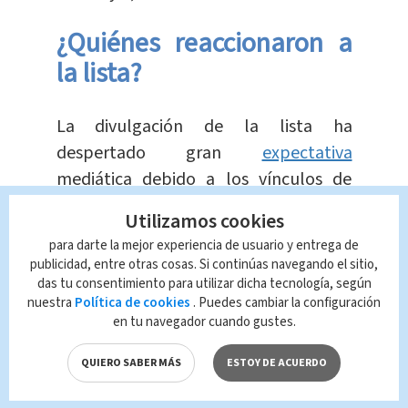
¿Quiénes reaccionaron a
la lista?
La divulgación de la lista ha
despertado gran
expectativa
mediática debido a los vínculos de
Epstein
con figuras
prominentes
,
Utilizamos cookies
incluyendo
políticos, ejecutivos y
para darte la mejor experiencia de usuario y entrega de
miembros de la realeza
.
publicidad, entre otras cosas. Si continúas navegando el sitio,
das tu consentimiento para utilizar dicha tecnología, según
nuestra
Política de cookies
. Puedes cambiar la configuración
Se anticipa que personalidades como
en tu navegador cuando gustes.
el
príncipe británico Andrew
y el
expresidente
Bill Clinton
aparezcan en
QUIERO SABER MÁS
ESTOY DE ACUERDO
los documentos, aunque se subraya