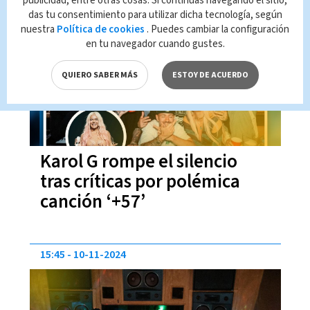
publicidad, entre otras cosas. Si continúas navegando el sitio,
das tu consentimiento para utilizar dicha tecnología, según
13:51
11-11-2024
nuestra
Política de cookies
. Puedes cambiar la configuración
en tu navegador cuando gustes.
QUIERO SABER MÁS
ESTOY DE ACUERDO
Karol G rompe el silencio
tras críticas por polémica
canción ‘+57’
15:45
10-11-2024