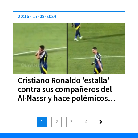
20:16
17-08-2024
Cristiano Ronaldo 'estalla'
contra sus compañeros del
Al-Nassr y hace polémicos
gestos al regañarlos | VIDEO
1
2
3
4