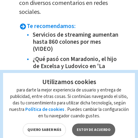
con diversos comentarios en redes
sociales.
Te recomendamos:
Servicios de streaming aumentan
hasta 860 colones por mes
(VIDEO)
¿Qué pasó con Maradonio, el hijo
de Excelsa y Ludovico en 'La
Familia P.Luche'?
Utilizamos cookies
Dólar en Costa Rica: Tipo de
cambio para este viernes 15 de
para darte la mejor experiencia de usuario y entrega de
publicidad, entre otras cosas. Si continúas navegando el sitio,
julio
das tu consentimiento para utilizar dicha tecnología, según
Varias rutas de autobús en el país
nuestra
Política de cookies
. Puedes cambiar la configuración
se suman al pago electrónico
en tu navegador cuando gustes.
QUIERO SABER MÁS
ESTOY DE ACUERDO