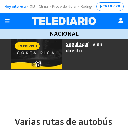
Hoy interesa
OIJ
Clima
Precio del dólar
Rodrigo Chaves
TV EN VIVO
NACIONAL
Seguí aquí
TV en
TV EN VIVO
directo
Varias rutas de autobús