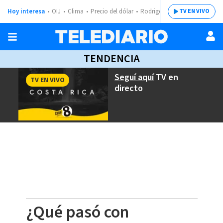
Hoy interesa
OIJ
Clima
Precio del dólar
Rodrigo Chaves
TV EN VIVO
TENDENCIA
Seguí aquí
TV en
TV EN VIVO
directo
¿Qué pasó con