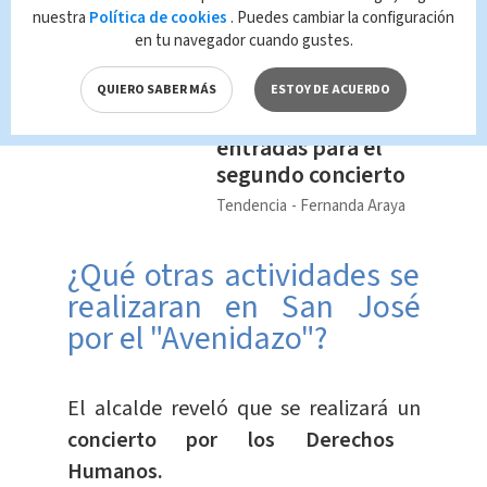
Te Recomendamos
nuestra
Política de cookies
. Puedes cambiar la configuración
Karol G en Costa
en tu navegador cuando gustes.
Rica: Conozca
cuándo puede
QUIERO SABER MÁS
ESTOY DE ACUERDO
comprar las
entradas para el
segundo concierto
Tendencia
Fernanda Araya
¿Qué otras actividades se
realizaran en San José
por el "Avenidazo"?
El alcalde reveló que se realizará un
concierto por los Derechos
Humanos.