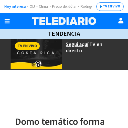
Hoy interesa
OIJ
Clima
Precio del dólar
Rodrigo Chaves
TV EN VIVO
TENDENCIA
Seguí aquí
TV en
TV EN VIVO
directo
Domo temático forma