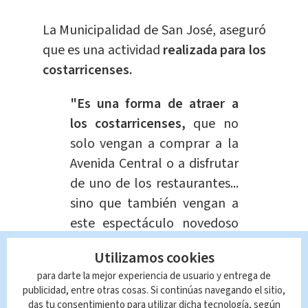
La Municipalidad de San José, aseguró
que es una actividad
realizada para los
costarricenses.
"Es una forma de atraer a
los costarricenses,
que no
solo vengan a comprar a la
Avenida Central o a disfrutar
de uno de los restaurantes...
sino que también vengan a
este espectáculo novedoso
que está presentando la
Utilizamos cookies
Municipalidad de San José",
para darte la mejor experiencia de usuario y entrega de
detalló del diputado Araya.
publicidad, entre otras cosas. Si continúas navegando el sitio,
das tu consentimiento para utilizar dicha tecnología, según