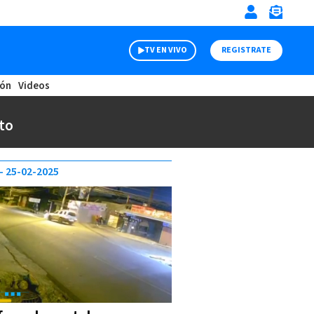
TV EN VIVO
REGISTRATE
ión
Videos
to
25-02-2025