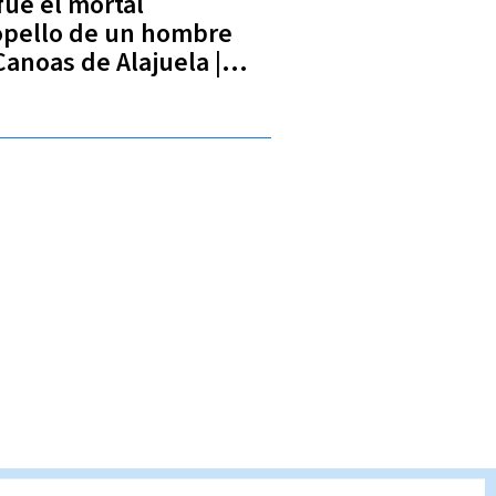
fue el mortal
opello de un hombre
Canoas de Alajuela |
EO