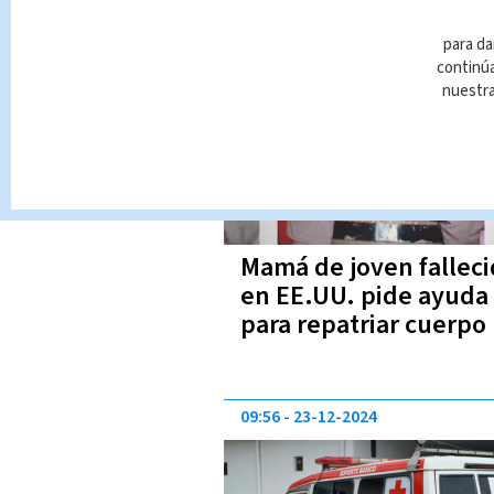
14:01
24-01-2025
para da
continúa
nuestr
Mamá de joven fallec
en EE.UU. pide ayuda
para repatriar cuerpo 
VIDEO
09:56
23-12-2024