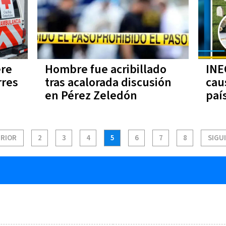
ere
Hombre fue acribillado
INE
rres
tras acalorada discusión
cau
en Pérez Zeledón
paí
RIOR
2
3
4
5
6
7
8
SIGU