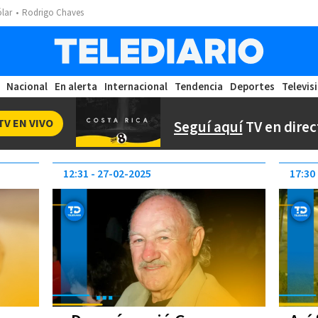
ólar
Rodrigo Chaves
Nacional
En alerta
Internacional
Tendencia
Deportes
Televis
TV EN VIVO
Seguí aquí
TV en direc
12:31
27-02-2025
17:30