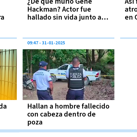
¿De qué murió Gene
Así 
Hackman? Actor fue
atr
ra
hallado sin vida junto a
en 
su esposa y perro
VID
09:47
31-01-2025
da
Hallan a hombre fallecido
con cabeza dentro de
poza