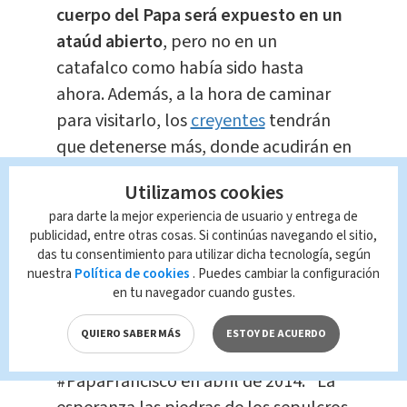
cuerpo del Papa será expuesto en un
ataúd abierto
, pero no en un
catafalco como había sido hasta
ahora. Además, a la hora de caminar
para visitarlo, los
creyentes
tendrán
que detenerse más, donde acudirán en
filas de cuatro o cinco, verán el cuerpo
Utilizamos cookies
y proseguirán a salir para que otros
para darte la mejor experiencia de usuario y entrega de
puedan pasar.
publicidad, entre otras cosas. Si continúas navegando el sitio,
das tu consentimiento para utilizar dicha tecnología, según
“¿Por qué buscan entre los muertos al
nuestra
Política de cookies
. Puedes cambiar la configuración
en tu navegador cuando gustes.
que vive?” la pregunta del Ángel a las
mujeres ante el sepulcro del
QUIERO SABER MÁS
ESTOY DE ACUERDO
resucitado, inspiró una catequesis del
#PapaFrancisco
en abril de 2014: "La