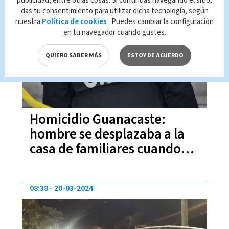
publicidad, entre otras cosas. Si continúas navegando el sitio,
das tu consentimiento para utilizar dicha tecnología, según
09:39
21-03-2024
nuestra
Política de cookies
. Puedes cambiar la configuración
en tu navegador cuando gustes.
QUIERO SABER MÁS
ESTOY DE ACUERDO
Homicidio Guanacaste:
hombre se desplazaba a la
casa de familiares cuando
fue atacado
08:38
20-03-2024