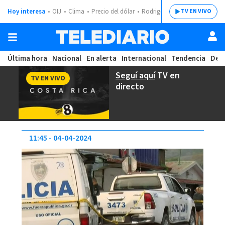
Hoy interesa
OIJ
Clima
Precio del dólar
Rodrigo Chaves
TV EN VIVO
Última hora
Nacional
En alerta
Internacional
Tendencia
Dep
Seguí aquí
TV en
TV EN VIVO
directo
11:45
04-04-2024